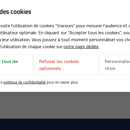
des cookies
ssite l'utilisation de cookies "traceurs" pour mesurer l'audience et 
à l'adresse
tilisateur optimale. En cliquant sur "Accepter tous les cookies", vo
le formulaire
 leur utilisation. Vous pouvez à tout moment personnaliser vos ch
'utilisation de chaque cookie sur
notre page dédiée
.
Couverture
Nos références
Actualités
Contact
 tous les
Refuser les cookies
Personnalis
optionnels
choix
re
politique de confidentialité
pour en savoir plus.
Infos Utiles