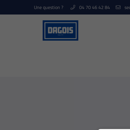
Une question ?
04 70 46 42 84
10 Rue Denis Papin
03400 YZEURE
04 70 46 42 84
Adresse email de réception
