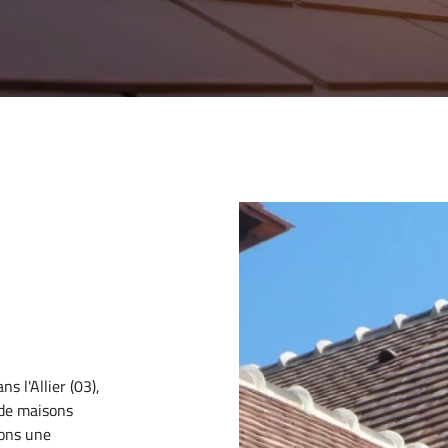
à l'adresse
le formulaire
ns l'Allier (03),
n de maisons
rons une