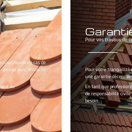
Garanti
Pour vos travaux de c
ention rapide en cas de
rgences avec efficacité
Pour votre tranquillite
une garantie décennale
ement au
En tant que profession
de responsabilité civil
besoin.