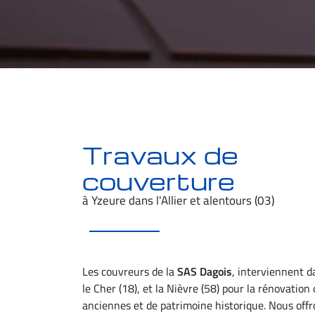
Recopier le code ci-contre

Rafraîchir le captcha

En cochant cette case, vous consentez à recevoir nos propositions commerciales 
email indiqué ci-dessus. Vous pouvez vous désinscrire à tout moment en utilisant
de désinscription
.
Inscription
Travaux de
couverture
à Yzeure dans l'Allier et alentours (03)
Les couvreurs de la
SAS Dagois
, interviennent da
le Cher (18), et la Nièvre (58) pour la rénovatio
anciennes et de patrimoine historique. Nous off