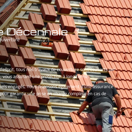
e Décennale
ouverture
́ d'esprit, tous nos travaux de couverture sont couverts par
, vous assurant une protection à long terme.
nels engagés, nous disposons également d'une assurance
e pour garantir une prise en charge complète en cas de