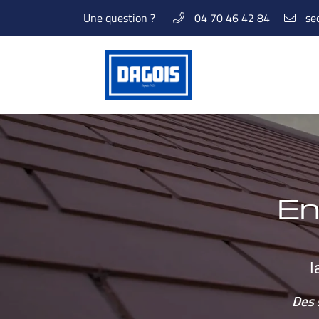
Une question ?
04 70 46 42 84
10 Rue Denis Papin
03400 YZEURE
04 70 46 42 84
En
l
Adresse email de réception

Des 