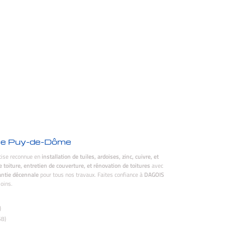
t le Puy-de-Dôme
tise reconnue en
installation de tuiles, ardoises, zinc, cuivre, et
e toiture, entretien de couverture, et rénovation de toitures
avec
ntie décennale
pour tous nos travaux. Faites confiance à
DAGOIS
oins.
)
58)